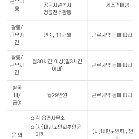
근무내
공공시설봉사
제조판매형
용
경륜전수활동
활동/
근무기
연중, 11개월
근로계약 등에 따라 
간
활동/
월30시간 이상(일3시간
근무시
근로계약 등에 따라 
이내)
간
활동
비/
월29만원
근로계약 등에 따라 
급여
각 읍면사무소
(사)대한노인회부안군
(사)대한노인회부안군
지회
문 의