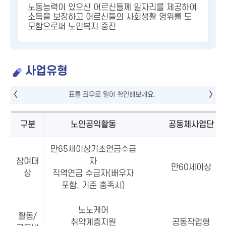
노동능력이 있으신 어르신들께 일자리를 제공하여
소득을 보장하고 어르신들의 사회생활 영위를 도
모함으로써 노인복지 증진
사업유형
구분
노인공익활동
공동체사업단
만65세이상기초연금수급
참여대
자
만60세이상
상
직역연금 수급자(배우자
포함, 기준 충족시)
노노케어
활동/
취약계층지원
공동작업형