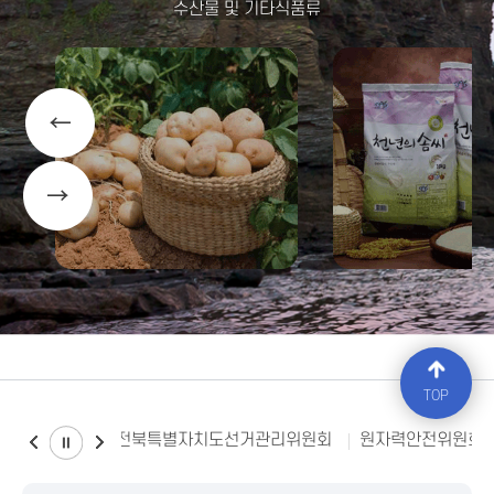
수산물 및 기타식품류
신선농산물
쌀
TOP
전북특별자치도선거관리위원회
원자력안전위원회
해