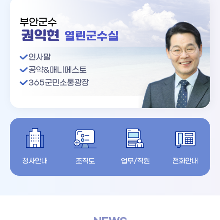
부안군수
열린군수실
권익현
인사말
공약&매니페스토
365군민소통광장
청사안내
조직도
업무/직원
전화안내