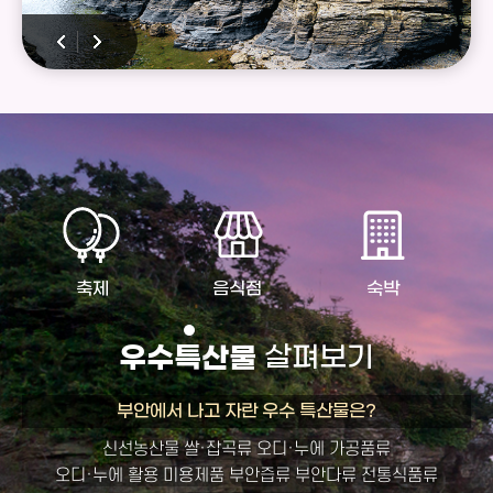
이템 평가, pdf 또는 ppt 발표자료 제출-10분내외) ※ 발표
심사를 통해 최종 10팀 선정 ※ 자세한 사항은 우석대학
교 RISE사업단(063-290-1942) 으로 문의 바랍니다.
축제
음식점
숙박
우수
특
산물
살펴보기
부안에서 나고 자란 우수 특산물은?
신선농산물
쌀·잡곡류
오디·누에 가공품류
오디·누에 활용 미용제품
부안즙류
부안다류
전통식품류