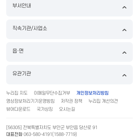
부서안내
직속기관/사업소
읍·면
유관기관
누리집 지도
이메일무단수집거부
개인정보처리방침
영상정보처리기기운영방침
저작권 정책
누리집 개선의견
뷰어다운로드
국가상징
오시는길
[56305] 전북특별자치도 부안군 부안읍 당산로 91
대표전화
063-580-4191(1588-7719)