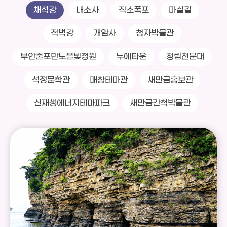
채석강
내소사
직소폭포
마실길
[우석대학교 RISE사업단] 2026년 부안 청년 창업 및 사업화
적벽강
개암사
청자박물관
경진대회 운영 계획 1) 사업개요 - 사 업 명: 부안 청년 창
업 및 사업화 경진대회 - 사업기간: 2026년 6월 ~ 12월
부안줄포만노을빛정원
누에타운
청림천문대
- 지원대상 : ▪ 부안군 내 주소지를 두고 창업에 관심있는
자(개인, 법인 등) ▪ 만 19세 이상 39세 이하 청년 ▪ 창업 및
석정문학관
매창테마관
새만금홍보관
사업화 관련 전 분야 참여 가능 - 접수방법: 이메일
(limc0228@woosuk.ac.kr), 방문접수(우석대학교 문화관
신재생에너지테마파크
새만금간척박물관
502호 RISE사업단) - 문 의 처 : 063-290-1942 (우석
대학교 RISE사업단) - 접수기간: 2026. 07. 06.(월) ~
07. 31.(금) -----> 접수기간 연장 : ~ 8.14.(금) 까지
- 운영내용 : 1.창업아이디어 사업화를 위한 시제품 제작비
지원 2. 시제품 경진대회를 통한 경연 및 순
위별 시상 (시상품 지급 기준) 대상(1팀) : 1,000,000
원 상당/ 최우수상(1팀) : 500,000원 상당/ 우수상(3팀) :
200,000원 상당 - 평가방법 : 1차 서류평가 (참가신청서
및 사업계획서 평가-5장 내외) ※ 서류평가 결과 상위 20개
팀 선정 2차 발표평가 (사업계획 및 창업 아