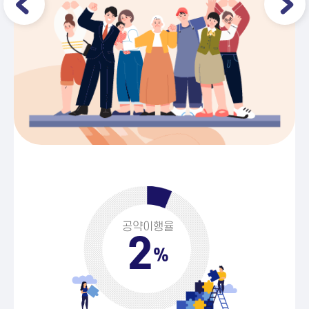
공약이행율
2
%