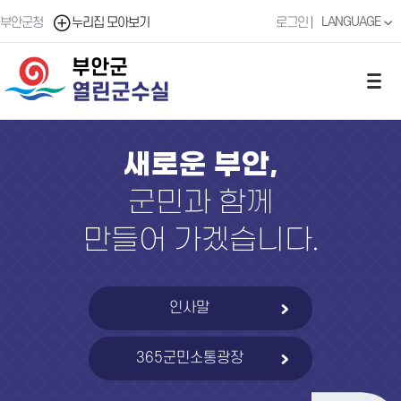
LANGUAGE
부안군청
누리집 모아보기
로그인
부안군
열린군수실
새로운 부안,
군민과 함께
만들어 가겠습니다.
인사말
365군민소통광장