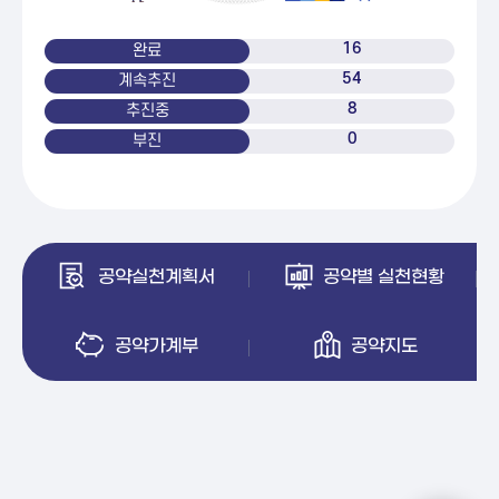
16
완료
54
계속추진
8
추진중
0
부진
공약실천계획서
공약별 실천현황
공약가계부
공약지도