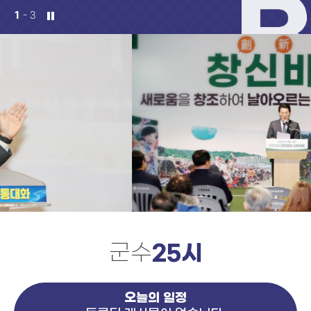
2
- 3
군수
25시
오늘의 일정