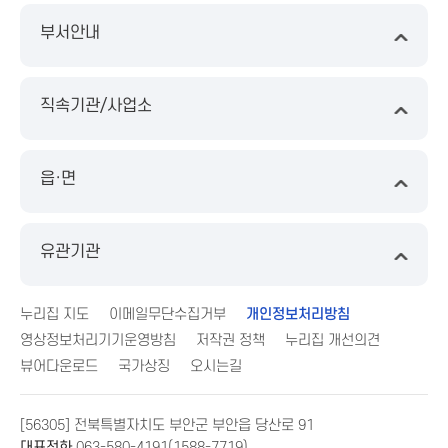
부서안내
직속기관/사업소
읍·면
유관기관
누리집 지도
이메일무단수집거부
개인정보처리방침
영상정보처리기기운영방침
저작권 정책
누리집 개선의견
뷰어다운로드
국가상징
오시는길
[56305] 전북특별자치도 부안군 부안읍 당산로 91
대표전화
063-580-4191(1588-7719)