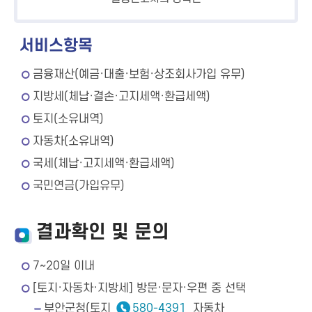
서비스항목
금융재산(예금·대출·보험·상조회사가입 유무)
지방세(체납·결손·고지세액·환급세액)
토지(소유내역)
자동차(소유내역)
국세(체납·고지세액·환급세액)
국민연금(가입유무)
결과확인 및 문의
7~20일 이내
[토지·자동차·지방세] 방문·문자·우편 중 선택
부안군청(토지
580-4391
자동차