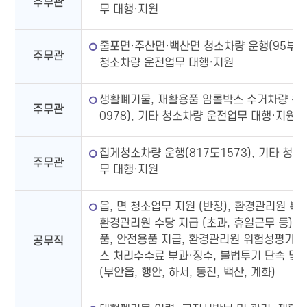
주무관
무 대행·지원
줄포면·주산면·백산면 청소차량 운행(95부33
주무관
청소차량 운전업무 대행·지원
생활폐기물, 재활용품 암롤박스 수거차량 운행
주무관
0978), 기타 청소차량 운전업무 대행·지원
집게청소차량 운행(817도1573), 기타 청
주무관
무 대행·지원
읍, 면 청소업무 지원 (반장), 환경관리원 복
환경관리원 수당 지급 (초과, 휴일근무 등), 
품, 안전용품 지급, 환경관리원 위험성평가 지
공무직
스 처리수수료 부과·징수, 불법투기 단속 및
(부안읍, 행안, 하서, 동진, 백산, 계화)