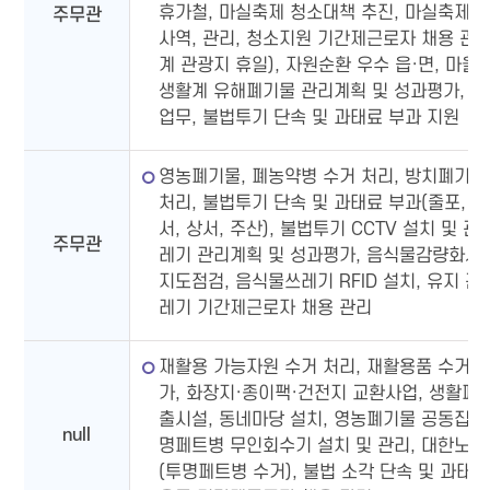
휴가철, 마실축제 청소대책 추진, 마실축제
주무관
사역, 관리, 청소지원 기간제근로자 채용 관리(
계 관광지 휴일), 자원순환 우수 읍·면, 마을,
생활계 유해폐기물 관리계획 및 성과평가, 
업무, 불법투기 단속 및 과태료 부과 지원
영농폐기물, 폐농약병 수거 처리, 방치폐기물 
처리, 불법투기 단속 및 과태료 부과(줄포, 변산
서, 상서, 주산), 불법투기 CCTV 설치 및 관
주무관
레기 관리계획 및 성과평가, 음식물감량화사
지도점검, 음식물쓰레기 RFID 설치, 유지 관
레기 기간제근로자 채용 관리
재활용 가능자원 수거 처리, 재활용품 수거 
가, 화장지·종이팩·건전지 교환사업, 생활폐
출시설, 동네마당 설치, 영농폐기물 공동집하장
null
명페트병 무인회수기 설치 및 관리, 대한노
(투명페트병 수거), 불법 소각 단속 및 과태료