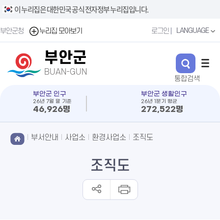
이 누리집은 대한민국 공식 전자정부 누리집입니다.
LANGUAGE
부안군청
누리집 모아보기
로그인
부안군
BUAN-GUN
부안군 인구
부안군 생활인구
26년 7월 말 기준
26년 1분기 평균
46,926명
272,522명
부서안내
사업소
환경사업소
조직도
조직도