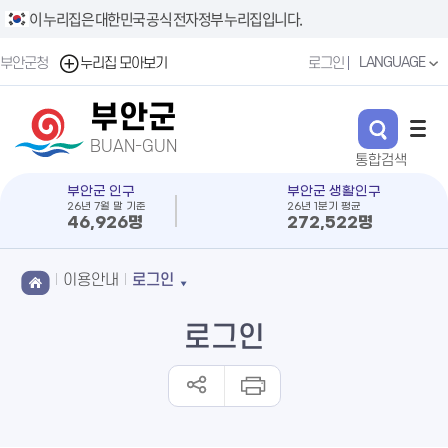
이 누리집은 대한민국 공식 전자정부 누리집입니다.
LANGUAGE
부안군청
누리집 모아보기
로그인
부안군
BUAN-GUN
부안군 인구
부안군 생활인구
26년 7월 말 기준
26년 1분기 평균
46,926명
272,522명
이용안내
로그인
로그인