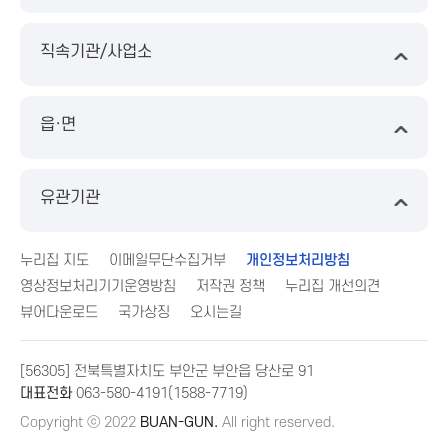
직속기관/사업소
읍·면
유관기관
누리집 지도
이메일무단수집거부
개인정보처리방침
영상정보처리기기운영방침
저작권 정책
누리집 개선의견
뷰어다운로드
국가상징
오시는길
[56305] 전북특별자치도 부안군 부안읍 당산로 91
대표전화
063-580-4191(1588-7719)
Copyright ⓒ 2022
BUAN-GUN.
All right reserved.