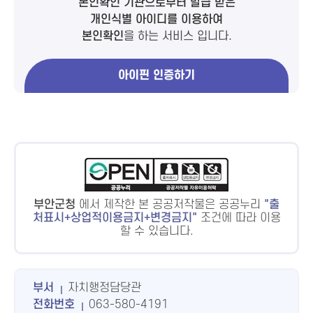
본인확인 기관으로부터 발급 받은
개인식별 아이디를 이용하여
본인확인
을 하는 서비스 입니다.
아이핀 인증하기
부안군청
에서 제작한 본 공공저작물은 공공누리
출
처표시+상업적이용금지+변경금지
조건에 따라 이용
할 수 있습니다.
부서
자치행정담당관
전화번호
063-580-4191