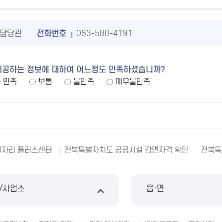
담당관
전화번호
063-580-4191
제공하는 정보에 대하여 어느정도 만족하셨습니까?
만족
보통
불만족
매우불만족
일자리 플러스센터
전북특별자치도 공공시설 감면자격 확인
전북특
/사업소
읍·면