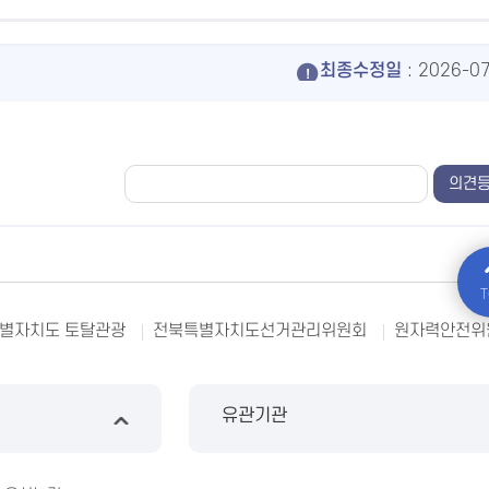
최종수정일
: 2026-0
T
별자치도 토탈관광
전북특별자치도선거관리위원회
원자력안전위
유관기관