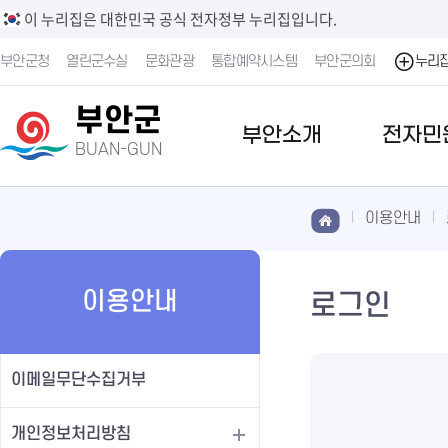
이 누리집은 대한민국 공식 전자정부 누리집입니다.
부안군청
열린군수실
문화관광
통합예약시스템
부안군의회
누리
부안군
부안소개
전자민
BUAN-GUN
이용안내
이용안내
로그인
이메일무단수집거부
개인정보처리방침