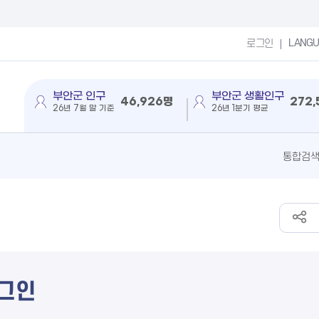
LANG
로그인
부안군 인구
부안군 생활인구
46,926명
272
26년 7월 말 기준
26년 1분기 평균
그인