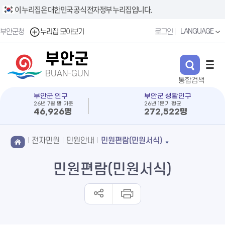
이 누리집은 대한민국 공식 전자정부 누리집입니다.
LANGUAGE
부안군청
누리집 모아보기
로그인
부안군
BUAN-GUN
부안군 인구
부안군 생활인구
26년 7월 말 기준
26년 1분기 평균
46,926명
272,522명
전자민원
민원안내
민원편람(민원서식)
민원편람(민원서식)