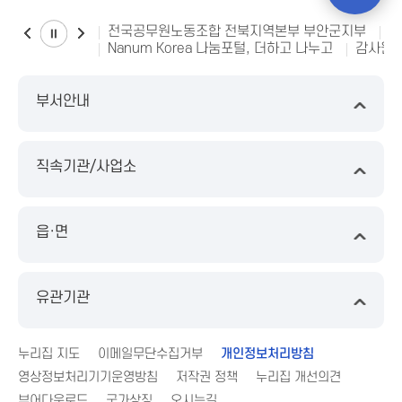
전국공무원노동조합 전북지역본부 부안군지부
소
Nanum Korea 나눔포털, 더하고 나누고
감사원 
부서안내
직속기관/사업소
읍·면
유관기관
누리집 지도
이메일무단수집거부
개인정보처리방침
영상정보처리기기운영방침
저작권 정책
누리집 개선의견
뷰어다운로드
국가상징
오시는길