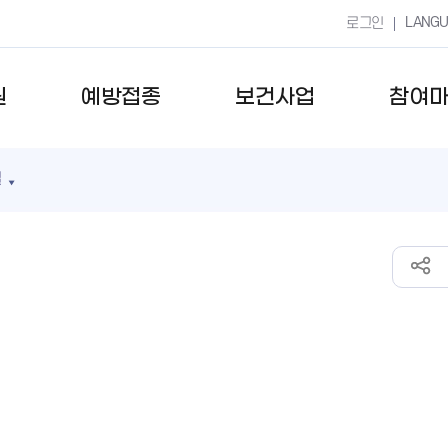
LANG
로그인
원
예방접종
보건사업
참여
실