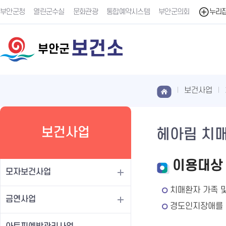
부안군청
열린군수실
문화관광
통합예약시스템
부안군의회
누리
보건소
부안군
보건사업
보건사업
헤아림 치
이용대상
모자보건사업
치매환자 가족 
금연사업
경도인지장애를 