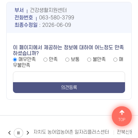
부서
건강생활지원센터
전화번호
063-580-3799
최종수정일
: 2026-06-09
이 페이지에서 제공하는 정보에 대하여 어느정도 만족
하셨습니까?
매우만족
만족
보통
불만족
매
우불만족
TOP
전북특별자치도 농어업농어촌 일자리플러스센터
전북신용