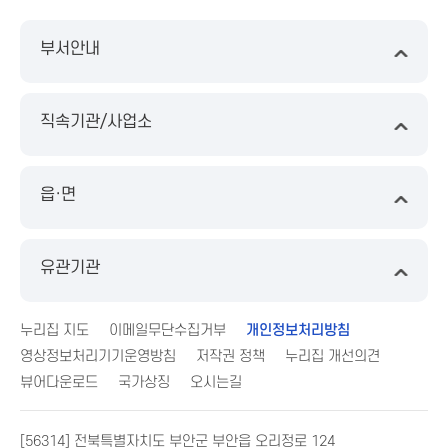
부서안내
직속기관/사업소
읍·면
유관기관
누리집 지도
이메일무단수집거부
개인정보처리방침
영상정보처리기기운영방침
저작권 정책
누리집 개선의견
뷰어다운로드
국가상징
오시는길
[56314] 전북특별자치도 부안군 부안읍 오리정로 124