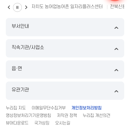
전북특별자치도 농어업농어촌 일자리플러스센터
전북신용
부서안내
직속기관/사업소
읍·면
유관기관
누리집 지도
이메일무단수집거부
개인정보처리방침
영상정보처리기기운영방침
저작권 정책
누리집 개선의견
뷰어다운로드
국가상징
오시는길