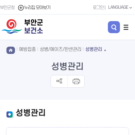
LANGUAGE
부안군청
누리집 모아보기
로그인
부안군
보건소
예방접종
성병/에이즈/한센관리
성병관리
성병관리
성병관리