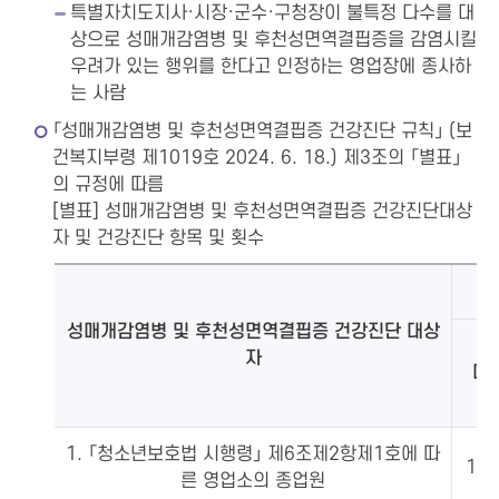
특별자치도지사·시장·군수·구청장이 불특정 다수를 대
상으로 성매개감염병 및 후천성면역결핍증을 감염시킬
우려가 있는 행위를 한다고 인정하는 영업장에 종사하
는 사람
「성매개감염병 및 후천성면역결핍증 건강진단 규칙」 (보
건복지부령 제1019호 2024. 6. 18.) 제3조의 「별표」
의 규정에 따름
[별표] 성매개감염병 및 후천성면역결핍증 건강진단대상
자 및 건강진단 항목 및 횟수
성매개감염병 및 후천성면역결핍증 건강진단 대상
자
매
1. 「청소년보호법 시행령」 제6조제2항제1호에 따
1회
른 영업소의 종업원