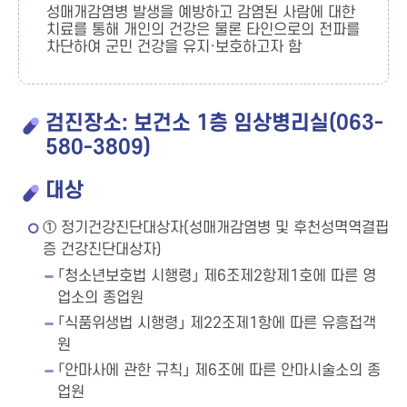
성매개감염병 발생을 예방하고 감염된 사람에 대한
치료를 통해 개인의 건강은 물론 타인으로의 전파를
차단하여 군민 건강을 유지·보호하고자 함
검진장소: 보건소 1층 임상병리실(063-
580-3809)
대상
① 정기건강진단대상자(성매개감염병 및 후천성멱역결핍
증 건강진단대상자)
「청소년보호법 시행령」 제6조제2항제1호에 따른 영
업소의 종업원
「식품위생법 시행령」 제22조제1항에 따른 유흥접객
원
「안마사에 관한 규칙」 제6조에 따른 안마시술소의 종
업원