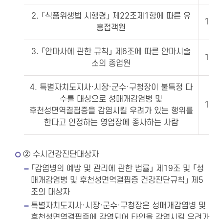
2. 「식품위생법 시행령」 제22조제1항에 따른 유
1회
흥접객원
3. 「안마사에 관한 규칙」 제6조에 따른 안마시술
1회
소의 종업원
4. 특별자치도지사·시장·군수·구청장이 불특정 다
수를 대상으로 성매개감염병 및
1회
후천성면역결핍증을 감염시킬 우려가 있는 행위를
한다고 인정하는 영업장에 종사하는 사람
② 수시건강진단대상자
「감염병의 예방 및 관리에 관한 법률」 제19조 및 「성
매개감염병 및 후천성면역결핍증 건강진단규칙」 제5
조의 대상자
특별자치도지사·시장·군수·구청장은 성매개감염병 및
후천성면역결핍증에 감염되어 타인을 감염시킬 우려가