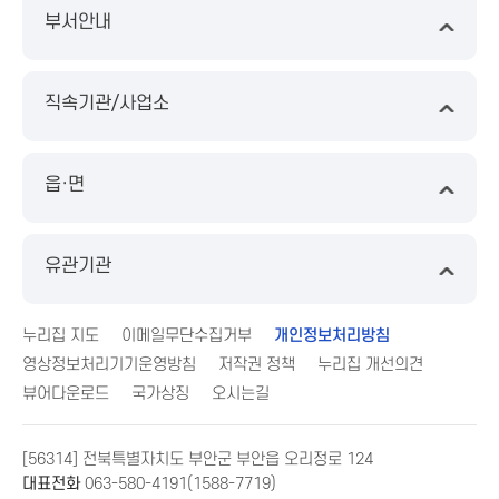
부서안내
직속기관/사업소
읍·면
유관기관
누리집 지도
이메일무단수집거부
개인정보처리방침
영상정보처리기기운영방침
저작권 정책
누리집 개선의견
뷰어다운로드
국가상징
오시는길
[56314] 전북특별자치도 부안군 부안읍 오리정로 124
대표전화
063-580-4191(1588-7719)