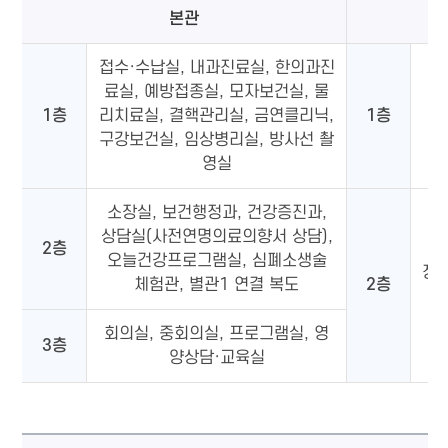
본관
접수·수납실, 내과진료실, 한의과진
료실, 예방접종실, 모자보건실, 물
1층
리치료실, 결핵관리실, 금연클리닉,
1층
구강보건실, 임상병리실, 방사선 촬
영실
소장실, 보건행정과, 건강증진과,
상담실(사전연명의료의향서 상담),
2층
오늘건강프로그램실, 심폐소생술
정신
체험관, 별관1 연결 복도
2층
회의실, 중회의실, 프로그램실, 영
3층
양상담·교육실