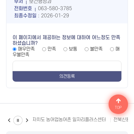
부서
보건행정과
전화번호
063-580-3785
최종수정일
: 2026-01-29
이 페이지에서 제공하는 정보에 대하여 어느정도 만족
하셨습니까?
매우만족
만족
보통
불만족
매
우불만족
TOP
전북특별자치도 농어업농어촌 일자리플러스센터
전북신용