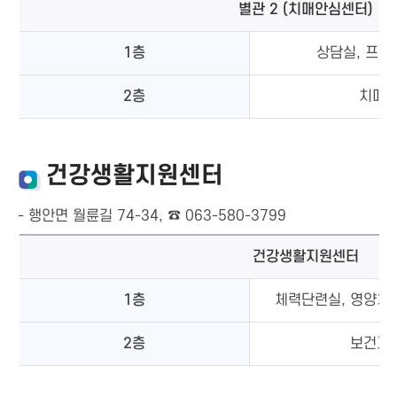
별관 2 (치매안심센터)
1층
상담실, 프로
2층
치매안
건강생활지원센터
- 행안면 월륜길 74-34, ☎ 063-580-3799
건강생활지원센터
1층
체력단련실, 영양체
2층
보건교