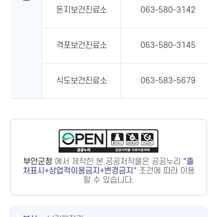
돈지보건진료소
063-580-3142
격포보건진료소
063-580-3145
식도보건진료소
063-583-5679
부안군청
에서 제작한 본 공공저작물은 공공누리
출
처표시+상업적이용금지+변경금지
조건에 따라 이용
할 수 있습니다.