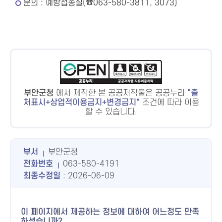
문의 : 예방접종실(☎063-580-3811, 3073)
부안군청
에서 제작한 본 공공저작물은 공공누리
출
처표시+상업적이용금지+변경금지
조건에 따라 이용
할 수 있습니다.
부서
부안군청
전화번호
063-580-4191
최종수정일
: 2026-06-09
이 페이지에서 제공하는 정보에 대하여 어느정도 만족
하셨습니까?