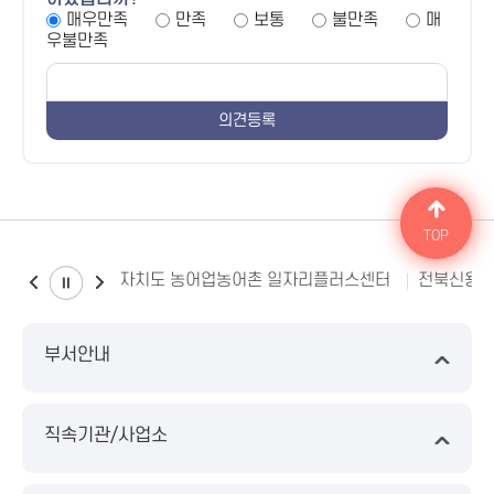
매우만족
만족
보통
불만족
매
우불만족
TOP
전북특별자치도 농어업농어촌 일자리플러스센터
전북신용
부서안내
직속기관/사업소