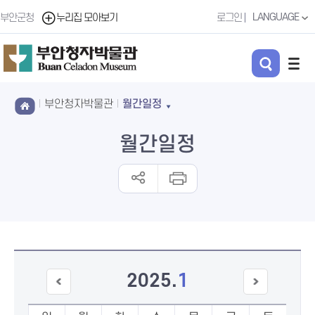
LANGUAGE
부안군청
누리집 모아보기
로그인
부안청자박물관
월간일정
월간일정
2025
.
1
이전
다음
달
달