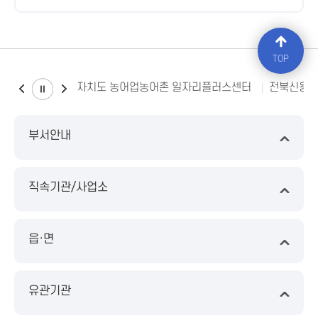
TOP
전북특별자치도 농어업농어촌 일자리플러스센터
전북신용
부서안내
직속기관/사업소
읍·면
유관기관