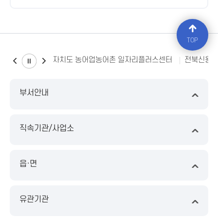
TOP
전북특별자치도 농어업농어촌 일자리플러스센터
전북신용
부서안내
직속기관/사업소
읍·면
유관기관