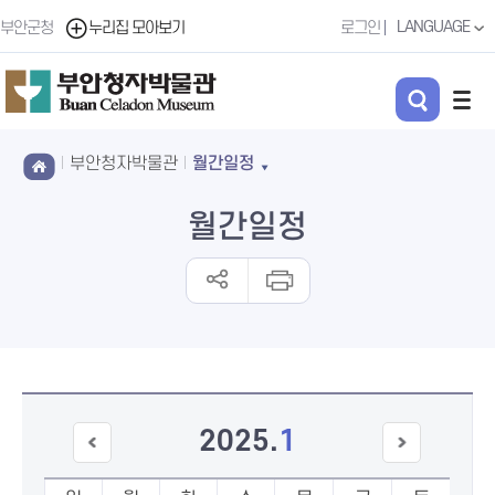
LANGUAGE
부안군청
누리집 모아보기
로그인
부안청자박물관
월간일정
월간일정
2025
.
1
이전
다음
달
달