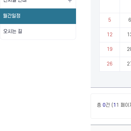
전시실 안내
월간일정
5
오시는 길
12
1
19
2
26
2
총
0
건 (
1
1 페이