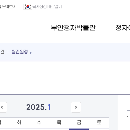
집 모아보기
국가상징 바로알기
부안청자박물관
청자
물관
월간일정
2025
.
1
이전
다음
달
달
월
화
수
목
금
토