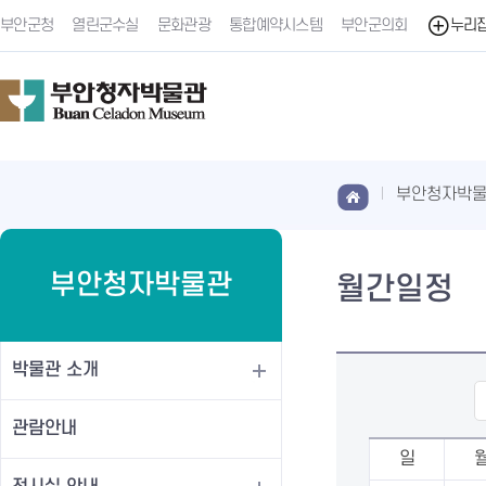
부안군청
열린군수실
문화관광
통합예약시스템
부안군의회
누리
부안청자박
부안청자박물관
월간일정
박물관 소개
관람안내
일