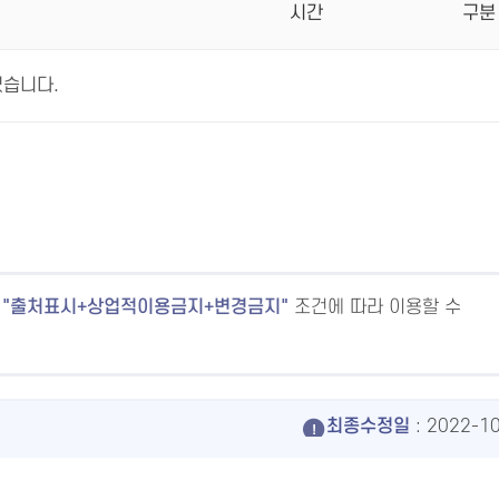
시간
구분
없습니다.
출처표시+상업적이용금지+변경금지
조건에 따라 이용할 수
최종수정일
: 2022-1