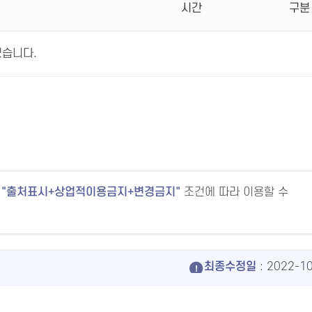
시간
구분
없습니다.
출처표시+상업적이용금지+변경금지
조건에 따라 이용할 수
최종수정일
: 2022-1