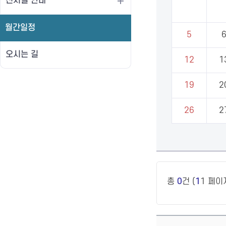
전시실 안내
월간일정
5
오시는 길
12
1
19
2
26
2
총
0
건 (
1
1 페이