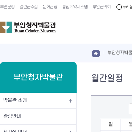
부안군청
열린군수실
문화관광
통합예약시스템
부안군의회
누리
부안청자박
부안청자박물관
월간일정
박물관 소개
관람안내
일