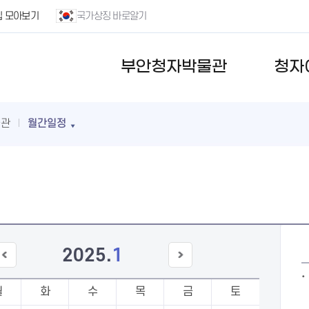
집 모아보기
국가상징 바로알기
부안청자박물관
청자
물관
월간일정
2025
.
1
이전
다음
달
달
월
화
수
목
금
토