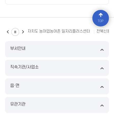
TOP
전북특별자치도 농어업농어촌 일자리플러스센터
전북신용
부서안내
직속기관/사업소
읍·면
유관기관