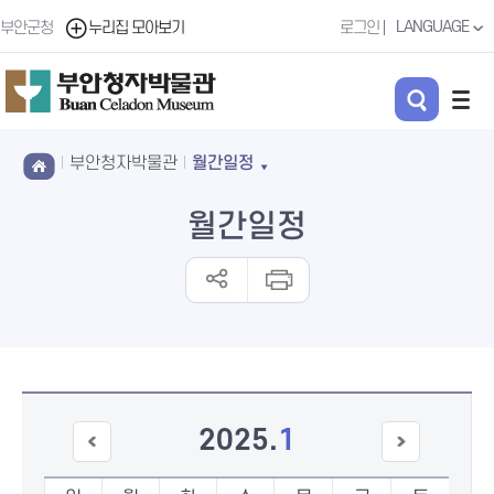
LANGUAGE
부안군청
누리집 모아보기
로그인
부안청자박물관
월간일정
월간일정
2025
.
1
이전
다음
달
달