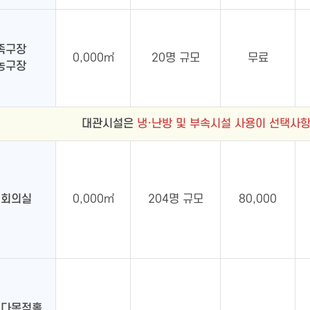
족구장
0,000㎡
20명 규모
무료
농구장
대관시설은
냉·난방 및 부속시설 사용이 선택사항
대회의실
0,000㎡
204명 규모
80,000
형다목적홀