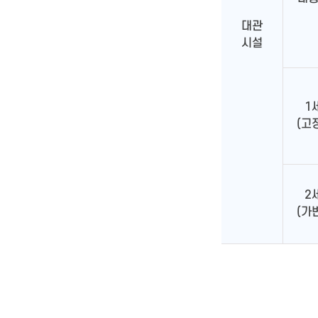
대관
시설
1
(고
2
(가