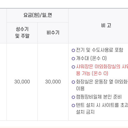
요금(원)/일,면
비 고
성수기
비수기
및 주말
전기 및 수도사용료 포함
개수대 (온수 O)
샤워장은 야외화장실의 샤
용 가능 (온수 O)
30,000
30,000
화장실은 운동장 옆 야외
이용
캠핑장비일체 본인 준비
텐트 설치 시 사이트를 초
설치 금지