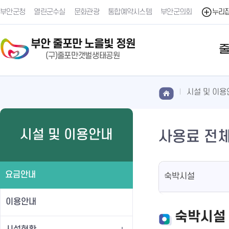
부안군청
열린군수실
문화관광
통합예약시스템
부안군의회
누리
시설 및 이용
시설 및 이용안내
사용료 전
요금안내
숙박시설
이용안내
숙박시설