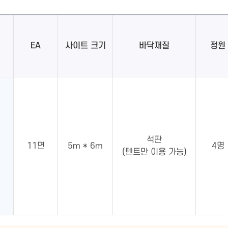
EA
사이트 크기
바닥재질
정원
석판
11면
5m * 6m
4명
(텐트만 이용 가능)