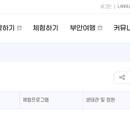
LANG
로그인
약하기
체험하기
부안여행
커뮤
새
새
창
창
열
열
림
림
체험프로그램
생태관 및 정원