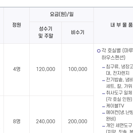
요금(원)/일
정원
내 부 물 품
성수기
비수기
및 주말
각 호실별 (마
하우스펜션)
침구류, 냉장고
4명
120,000
100,000
대, 전자렌지
전기밥솥, 냄비
세트, 칼, 가위
취사도구 일체
(각 호실 인원)
케이블TV
에어컨(냉.난
완비)
8명
240,000
200,000
개인 세면도구
(치약, 칫솔, 