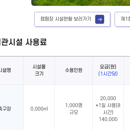
캠핌장 시설현황 보러가기
제1
대관시설 사용료
시설물
요금(원)
시설명
수용인원
크기
(1시간당)
20,000
1,000명
*1일 사용(8
축구장
0,000㎡
규모
시간)
140,000