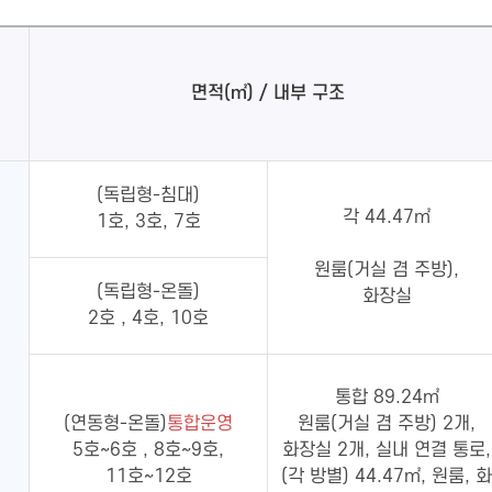
면적(㎡) / 내부 구조
(독립형-침대)
각 44.47㎡
1호, 3호, 7호
원룸(거실 겸 주방),
(독립형-온돌)
화장실
2호 , 4호, 10호
통합 89.24㎡
(연동형-온돌)
통합운영
원룸(거실 겸 주방) 2개,
5호~6호 , 8호~9호,
화장실 2개, 실내 연결 통로,
11호~12호
(각 방별) 44.47㎡, 원룸, 화