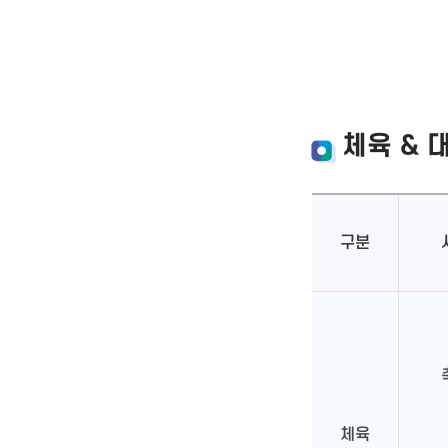
체육 & 
구분
체육