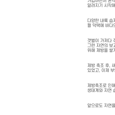
가입하면서 본격
알려지기 시작해
다양한 내륙 습
펄 덕택에 바다
갯벌이 가져다 
그런 자연의 보
위해 제방을 쌓
제방 축조 후,
있었고, 이제 
제방축조로 인해
생태계와 자연 
앞으로도 자연을