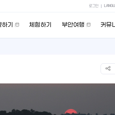
LANG
로그인
약하기
체험하기
부안여행
커뮤
새
새
창
창
열
열
림
림