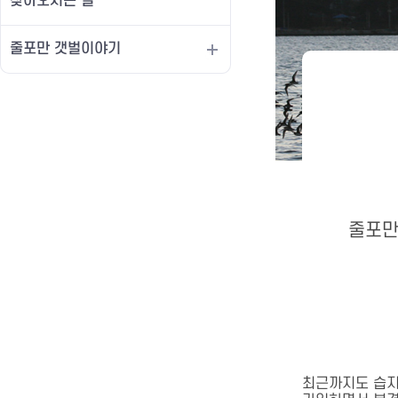
찾아오시는 길
줄포만 갯벌이야기
줄포만
최근까지도 습지