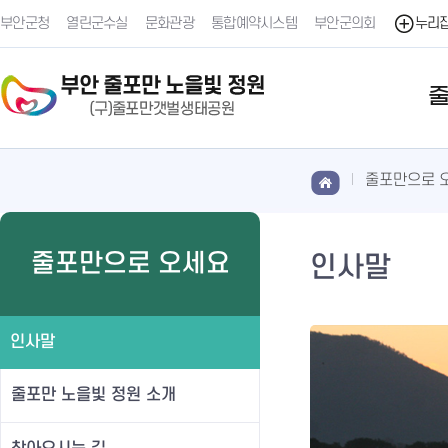
부안군청
열린군수실
문화관광
통합예약시스템
부안군의회
누리
줄포만으로 
줄포만으로 오세요
인사말
인사말
줄포만 노을빛 정원 소개