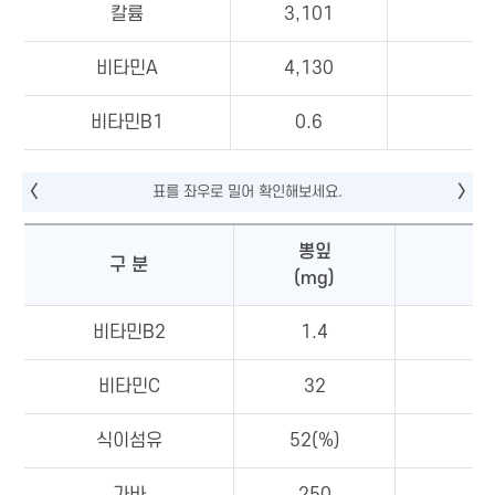
칼륨
3,101
비타민A
4,130
비타민B1
0.6
뽕잎
구 분
(mg)
비타민B2
1.4
비타민C
32
식이섬유
52(%)