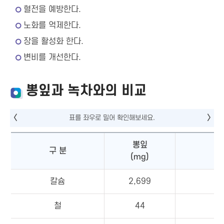
혈전을 예방한다.
노화를 억제한다.
장을 활성화 한다.
변비를 개선한다.
뽕잎과 녹차와의 비교
뽕잎
구 분
(mg)
칼슘
2,699
철
44