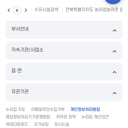
수유시설검색
전북특별자치도 농어업농어촌 일
부서안내
직속기관/사업소
읍·면
유관기관
누리집 지도
이메일무단수집거부
개인정보처리방침
영상정보처리기기운영방침
저작권 정책
누리집 개선의견
뷰어다운로드
국가상징
오시는길