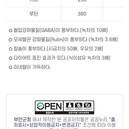
가바
250
루틴
380
혈압강하물질(GABA)이 풍부하다.(녹차의 10배)
모세혈관 강화물질(Rutin)이 풍부하다.(녹차의 3.8배)
칼슘이 풍부하다.(시금치의 50배, 우유의 2배)
다이어트 증진 효과가 있다.(식이섬유 녹차의 3배)
미네랄이 가득하다.
부안군청
에서 제작한 본 공공저작물은 공공누리
출
처표시+상업적이용금지+변경금지
조건에 따라 이용