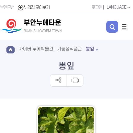
LANGUAGE
부안군청
누리집 모아보기
로그인
부안누에타운
BUAN SILKWORM TOWN
사이버 누에박물관
기능성식품관
뽕잎
뽕잎