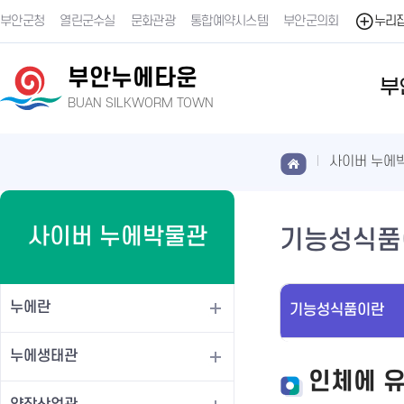
부안군청
열린군수실
문화관광
통합예약시스템
부안군의회
누리
부안누에타운
부
BUAN SILKWORM TOWN
사이버 누에
사이버 누에박물관
기능성식품
누에란
기능성식품이란
누에생태관
인체에 