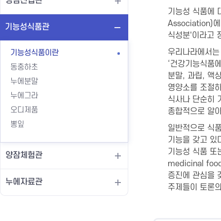
양잠산업관
기능성 식품에 대
Associati
기능성식품관
식성분'이라고 
우리나라에서는 
기능성식품이란
‘건강기능식품에
동충하초
분말, 과립, 액
누에분말
영양소를 조절하
누에그라
식사나 단순히 
오디제품
종합적으로 알아
뽕잎
일반적으로 식품
기능을 갖고 있
기능성 식품 또는 건
양잠체험관
medicinal 
증진에 관심을 
누에자료관
주제들이 토론의