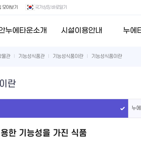
집 모아보기
국가상징 바로알기
안누에타운소개
시설이용안내
누에
박물관
기능성식품관
기능성식품이란
기능성식품이란
이란
누에
유용한 기능성을 가진 식품