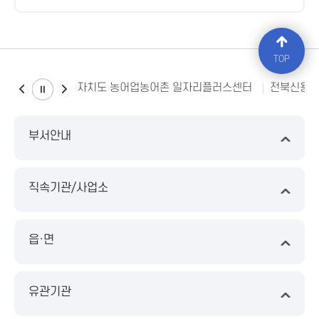
TOP
전북특별자치도 농어업농어촌 일자리플러스센터
전북신용
부서안내
직속기관/사업소
읍·면
유관기관