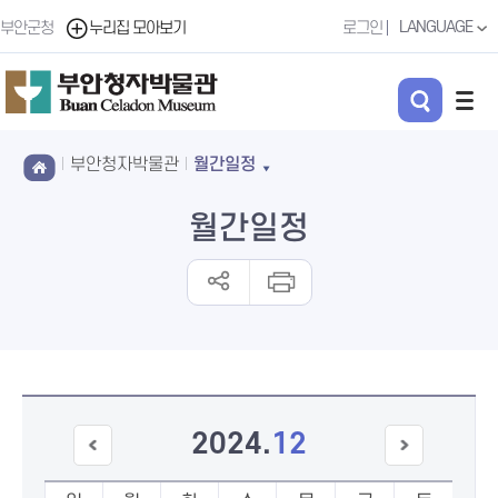
LANGUAGE
부안군청
누리집 모아보기
로그인
부안청자박물관
월간일정
월간일정
2024
.
12
이전
다음
달
달