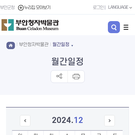
LANGUAGE
부안군청
누리집 모아보기
로그인
부안청자박물관
월간일정
월간일정
2024
.
12
이전
다음
달
달