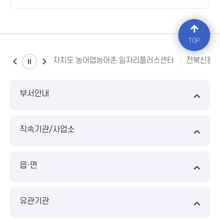
TOP
전북특별자치도 농어업농어촌 일자리플러스센터
전북신용
부서안내
직속기관/사업소
읍·면
유관기관