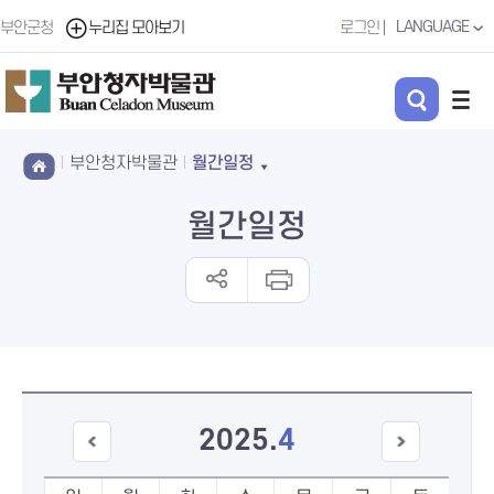
LANGUAGE
부안군청
누리집 모아보기
로그인
부안청자박물관
월간일정
월간일정
2025
.
4
이전
다음
달
달