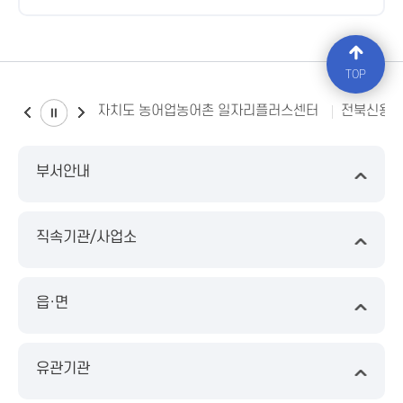
TOP
전북특별자치도 농어업농어촌 일자리플러스센터
전북신용
부서안내
직속기관/사업소
읍·면
유관기관