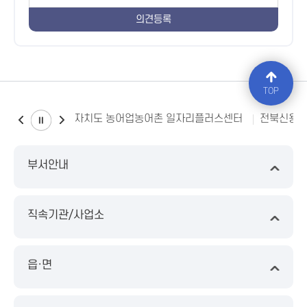
TOP
전북특별자치도 농어업농어촌 일자리플러스센터
전북신용
부서안내
직속기관/사업소
읍·면