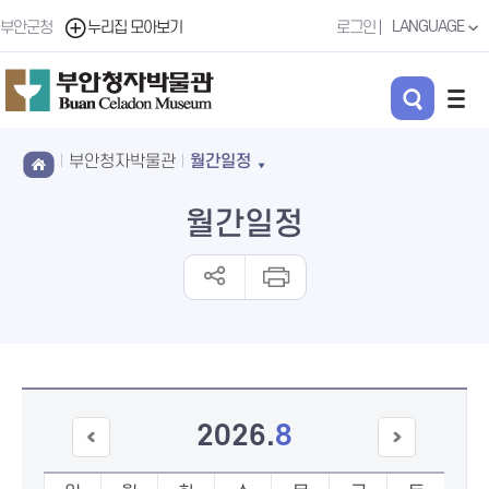
LANGUAGE
부안군청
누리집 모아보기
로그인
부안청자박물관
월간일정
월간일정
2026
.
8
이전
다음
달
달