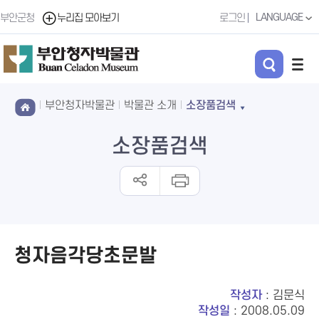
LANGUAGE
부안군청
누리집 모아보기
로그인
부안청자박물관
박물관 소개
소장품검색
소장품검색
청자음각당초문발
작성자
: 김문식
작성일
: 2008.05.09