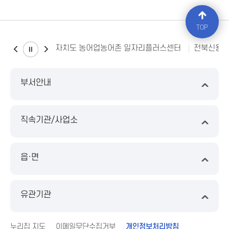
TOP
전북특별자치도 농어업농어촌 일자리플러스센터
전북신용
부서안내
직속기관/사업소
읍·면
유관기관
누리집 지도
이메일무단수집거부
개인정보처리방침