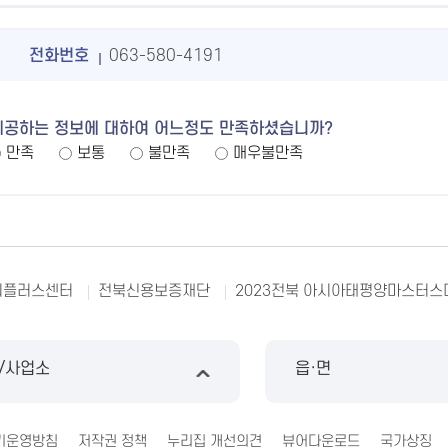
전화번호
063-580-4191
제공하는 정보에 대하여 어느정도 만족하셨습니까?
만족
보통
불만족
매우불만족
리플러스센터
전북신용보증재단
2023전북 아시아태평양마스터스
/사업소
읍·면
기운영방침
저작권 정책
누리집 개선의견
뷰어다운로드
국가상징