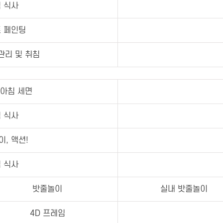
 식사
 페인팅
관리 및 취침
 아침 세면
 식사
, 액션!
 식사
밧줄놀이
실내 밧줄놀이
4D 프레임