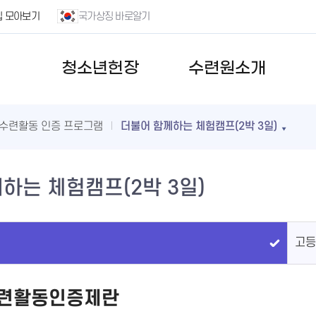
집 모아보기
국가상징 바로알기
청소년헌장
수련원소개
수련활동 인증 프로그램
더불어 함께하는 체험캠프(2박 3일)
하는 체험캠프(2박 3일)
고등
련활동인증제란