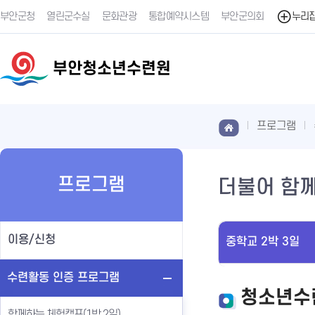
부안군청
열린군수실
문화관광
통합예약시스템
부안군의회
누리
부안청소년수련원
프로그램
프로그램
더불어 함께
이용/신청
중학교 2박 3일
수련활동 인증 프로그램
청소년수
함께하는 체험캠프(1박 2일)