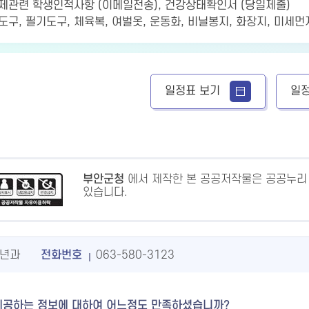
증제관련 학생인적사항 (이메일전송), 건강상태확인서 (당일제출)
면도구, 필기도구, 체육복, 여벌옷, 운동화, 비닐봉지, 화장지, 미세
일정표 보기
일정
부안군청
에서 제작한 본 공공저작물은 공공누리
있습니다.
년과
전화번호
063-580-3123
제공하는 정보에 대하여 어느정도 만족하셨습니까?