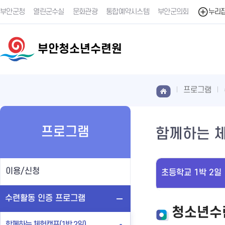
부안군청
열린군수실
문화관광
통합예약시스템
부안군의회
누리
부안청소년수련원
프로그램
프로그램
함께하는 체
이용/신청
초등학교 1박 2일
수련활동 인증 프로그램
청소년수
함께하는 체험캠프(1박 2일)