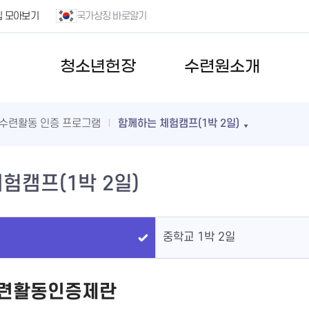
집 모아보기
국가상징 바로알기
청소년헌장
수련원소개
수련활동 인증 프로그램
함께하는 체험캠프(1박 2일)
험캠프(1박 2일)
중학교 1박 2일
련활동인증제란