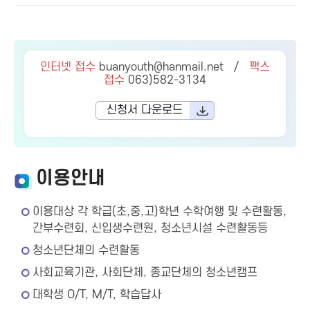
인터넷 접수
buanyouth@hanmail.net /
팩스
접수
063)582-3134
신청서 다운로드
이용안내
이용대상 각 학급(초,중,고)학년 수학여행 및 수련활동,
간부수련회, 신입생수련원, 청소년시설 수련활동등
청소년단체의 수련활동
사회교육기관, 사회단체, 종교단체의 청소년캠프
대학생 O/T, M/T, 학습답사