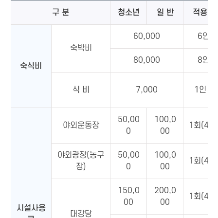
구 분
청소년
일 반
적용기
60,000
6인실
숙박비
80,000
8인실
숙식비
식 비
7,000
1인 1
50,00
100,0
야외운동장
1회(4시
0
00
야외광장(농구
50,00
100,0
1회(4시
장)
0
00
150,0
200,0
1회(4시
00
00
시설사용
대강당