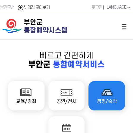
LANGUAGE
부안군청
누리집 모아보기
로그인
부안군
통합예약시스템
빠르고 간편하게
부안군
통합예약서비스
교육/강좌
공연/전시
캠핑/숙박