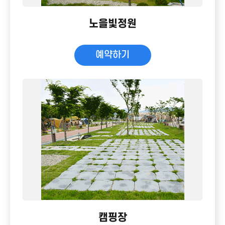
노을빛정원
예약하기
캠핑장