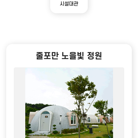
시설대관
줄포만 노을빛 정원