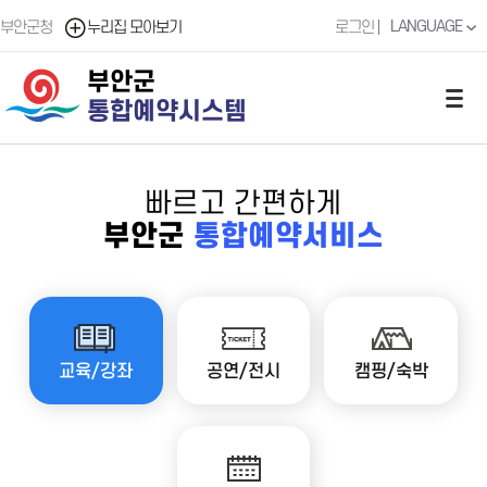
LANGUAGE
부안군청
누리집 모아보기
로그인
부안군
통합예약시스템
빠르고 간편하게
부안군
통합예약서비스
교육/강좌
공연/전시
캠핑/숙박