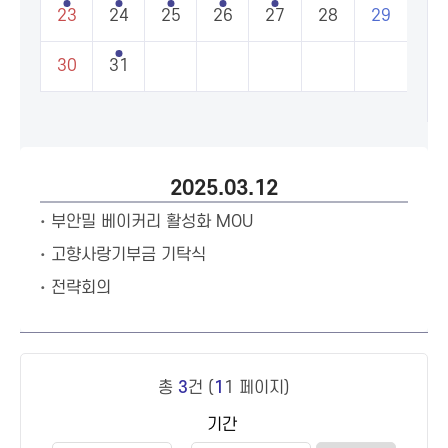
23
24
25
26
27
28
29
30
31
2025.03.12
부안밀 베이커리 활성화 MOU
고향사랑기부금 기탁식
전략회의
총
3
건 (
1
1 페이지)
기간