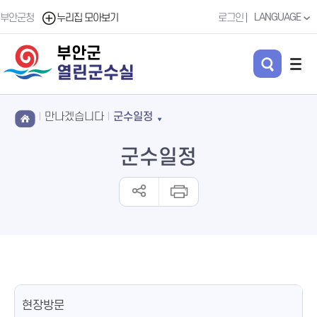
LANGUAGE
부안군청
누리집 모아보기
로그인
부안군
열린군수실
만나겠습니다
군수일정
군수일정
현장방문