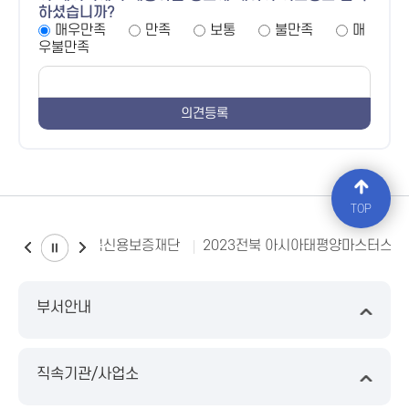
하셨습니까?
매우만족
만족
보통
불만족
매
우불만족
TOP
전북신용보증재단
2023전북 아시아태평양마스터스대
부서안내
직속기관/사업소