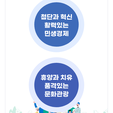
첨단과 혁신
활력있는
민생경제
휴양과 치유
품격있는
문화관광