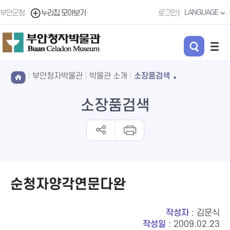
LANGUAGE
부안군청
누리집 모아보기
로그인
부안청자박물관
박물관 소개
소장품검색
소장품검색
순청자양각연문다완
작성자
: 김문식
작성일
: 2009.02.23