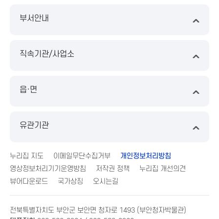
부서안내
직속기관/사업소
읍·면
유관기관
누리집 지도
이메일무단수집거부
개인정보처리방침
영상정보처리기기운영방침
저작권 정책
누리집 개선의견
뷰어다운로드
국가상징
오시는길
전북특별자치도 부안군 보안면 청자로 1493 (부안청자박물관)