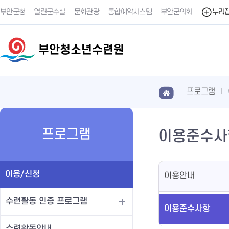
부안군청
열린군수실
문화관광
통합예약시스템
부안군의회
누리
부안청소년수련원
프로그램
프로그램
이용준수사
이용/신청
이용안내
수련활동 인증 프로그램
이용준수사항