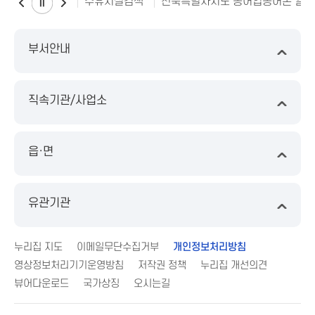
수유시설검색
전북특별자치도 농어업농어촌 일
부서안내
직속기관/사업소
읍·면
유관기관
누리집 지도
이메일무단수집거부
개인정보처리방침
영상정보처리기기운영방침
저작권 정책
누리집 개선의견
뷰어다운로드
국가상징
오시는길