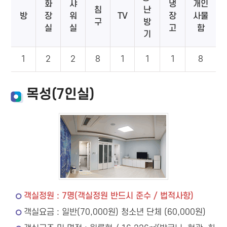
화
샤
냉
개인
침
난
방
장
워
TV
장
사물
구
방
실
실
고
함
기
1
2
2
8
1
1
1
8
목성(7인실)
객실정원 : 7명(객실정원 반드시 준수 / 법적사항)
객실요금 : 일반(70,000원) 청소년 단체 (60,000원)