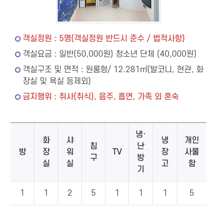
객실정원 : 5명(객실정원 반드시 준수 / 법적사항)
객실요금 : 일반(50,000원) 청소년 단체 (40,000원)
객실구조 및 면적 : 원룸형/ 12.281㎡(발코니, 현관, 화
장실 및 욕실 등제외)
금지행위 : 취사(취식), 음주, 흡연, 가족 외 혼숙
냉·
화
샤
냉
개인
침
난
방
장
워
TV
장
사물
구
방
실
실
고
함
기
1
1
2
5
1
1
1
5