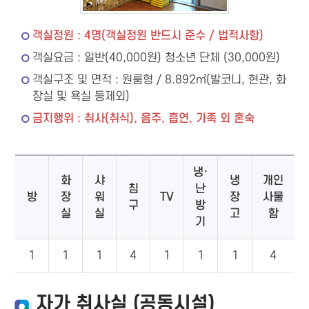
객실정원 : 4명(객실정원 반드시 준수 / 법적사항)
객실요금 : 일반(40,000원) 청소년 단체 (30,000원)
객실구조 및 면적 : 원룸형 / 8.892㎡(발코니, 현관, 화
장실 및 욕실 등제외)
금지행위 : 취사(취식), 음주, 흡연, 가족 외 혼숙
냉·
화
샤
냉
개인
침
난
방
장
워
TV
장
사물
구
방
실
실
고
함
기
1
1
1
4
1
1
1
4
자가 취사실 (공동시설)