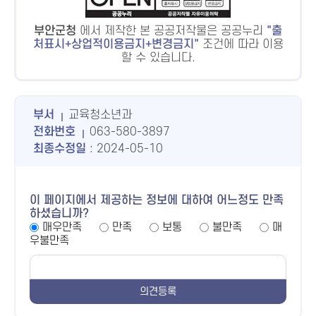
부안군청
에서 제작한 본 공공저작물은 공공누리
출
처표시+상업적이용금지+변경금지
조건에 따라 이용
할 수 있습니다.
부서
교육청소년과
전화번호
063-580-3897
최종수정일
: 2024-05-10
이 페이지에서 제공하는 정보에 대하여 어느정도 만족
하셨습니까?
매우만족
만족
보통
불만족
매
우불만족