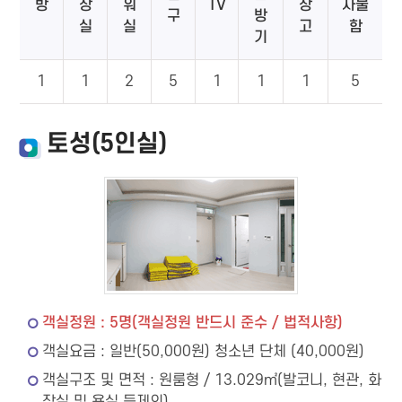
방
장
워
TV
장
사물
구
방
실
실
고
함
기
1
1
2
5
1
1
1
5
토성(5인실)
객실정원 : 5명(객실정원 반드시 준수 / 법적사항)
객실요금 : 일반(50,000원) 청소년 단체 (40,000원)
객실구조 및 면적 : 원룸형 / 13.029㎡(발코니, 현관, 화