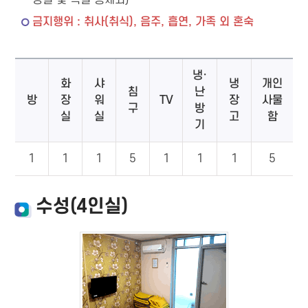
장실 및 욕실 등제외)
금지행위 : 취사(취식), 음주, 흡연, 가족 외 혼숙
냉·
화
샤
냉
개인
침
난
방
장
워
TV
장
사물
구
방
실
실
고
함
기
1
1
1
5
1
1
1
5
수성(4인실)