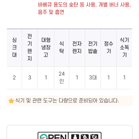
바베큐 용도의 숯탄 등 사용, 개별 버너 사용,
음주 및 흡연
전
싱
대형
식기
기
식
전자
전기
정수
크
냉장
소독
렌
탁
렌지
밥솥
기
대
고
기
지
24
2
3
1
1
3대
1
1
인
식기 및 관련 도구는 다량으로 준비되어 있습니다.