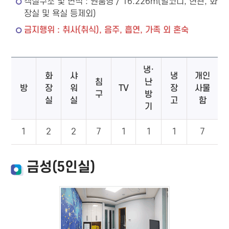
객실구조 및 면적 : 원룸형 / 16.226㎡(발코니, 현관, 화
장실 및 욕실 등제외)
금지행위 : 취사(취식), 음주, 흡연, 가족 외 혼숙
냉·
화
샤
냉
개인
침
난
방
장
워
TV
장
사물
구
방
실
실
고
함
기
1
2
2
7
1
1
1
7
금성(5인실)