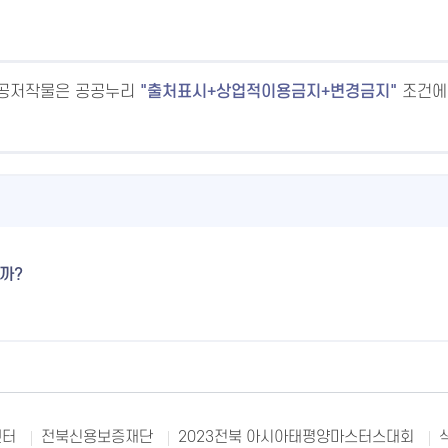
공공저작물은 공공누리
출처표시+상업적이용금지+변경금지
조건에
까?
센터
전북신용보증재단
2023전북 아시아태평양마스터스대회