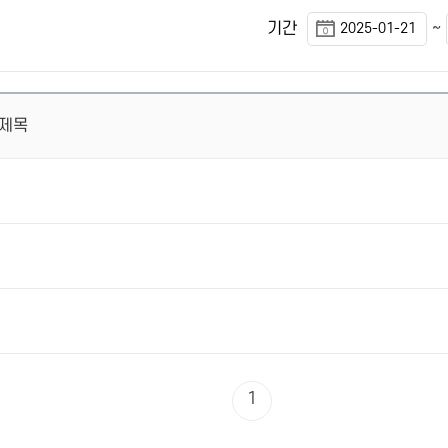
~
기간
제목
1