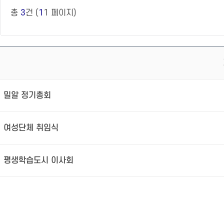
총
3
건 (
1
1 페이지)
밀알 정기총회
여성단체 취임식
평생학습도시 이사회