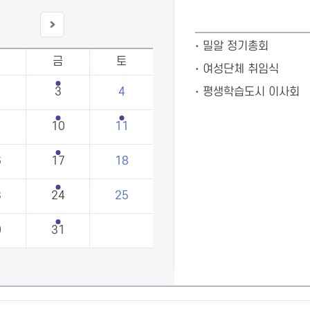
다음
밀알 정기총회
달
금
토
여성단체 취임식
3
4
평생학습도시 이사회
10
11
6
17
18
3
24
25
0
31