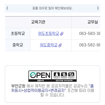
교육기관
교무실
초등학교
위도초등학교
063-583-380
중학교
위도중학교
063-582-982
부안군청
에서 제작한 본 공공저작물은 공공누리
출
처표시+상업적이용금지+변경금지
조건에 따라 이용
할 수 있습니다.