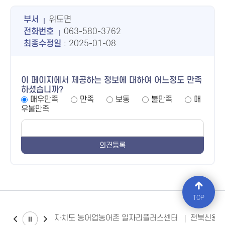
부서
위도면
전화번호
063-580-3762
최종수정일
: 2025-01-08
이 페이지에서 제공하는 정보에 대하여 어느정도 만족
하셨습니까?
매우만족
만족
보통
불만족
매
우불만족
TOP
전북특별자치도 농어업농어촌 일자리플러스센터
전북신용