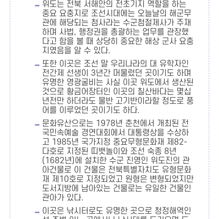
위도는 전북 서해안의 전초기지 역할을 하는
중요 요충지로 조선시대에는 오늘날의 해군무
관에 해당되는 첨사라는 수군첨절제사가 주재
하며 사법, 행정권을 총괄하는 업무를 관장했
다고 함을 볼 때 상당히 중요한 해상 군사 요충
지였음을 알 수 있다.
또한 이곳은 조선 말 우리나라의 대 유학자인
전간제 선생이 3년간 머물렀던 곳이기도 하며
유명한 영광굴비는 사실 이곳 위도에서 생산된
것으로 황금어장터인 이곳의 칠산바다는 몇십
년전만 하더라도 물반 고기반이라할 정도로 풍
어를 이루었던 곳이기도 하다.
문화유산으로는 1978년 춘천에서 개최된 전
국민속예술 경연대회에서 대통령상을 수상하
고 1985년 국가지정 중요무형문화재 제82-
다호로 지정된 띠뱃놀이와 조선 숙종 8년
(1682년)에 설치한 수군 진영인 위도진의 관
아건물로 이 건물은 전북특별자치도 유형문화
재 제10호로 지정되었고 원형은 변형되었지만
도서지방에 남아있는 건물로는 유일한 건물인
관아가 있다.
이곳은 낚시터로도 유명한 곳으로 청정해역인