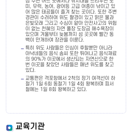
섬 주변 어느 곳에서나 낚시대를 드리우면 도
미, 우럭, 농어, 광어등 고급 어종이 낚이고 있
어 많은 태공들이 즐겨 찾는 곳이다. 또한 주변
경관이 수려하여 위도 팔경이 있고 맑은 물과
은빛모래 그리고 수심이 얕아 안전사고의 위험
이 없는 천혜의 자연 풀장 도장금 해수욕장이
있으며 겨울부터 늦봄까지 섬 곳곳에 빨간 동
백이 만개하여 장관을 이룬다.
특히 위도 사람들은 인심이 후할뿐만 아니라
아낙네들의 음식 솜씨 또한 뛰어나고 음식재료
의 90%가 이곳에서 생산되는 자연산으로 한
번 이곳을 찾았던 사람들은 매년 위도를 찾고
있다.
교통편은 격포항에서 2척의 정기 여객선이 하
절기 1일 6회 동절기 1일 4회 왕복하며 피서
철에는 1일 8회 왕복하고 있다.
교육기관