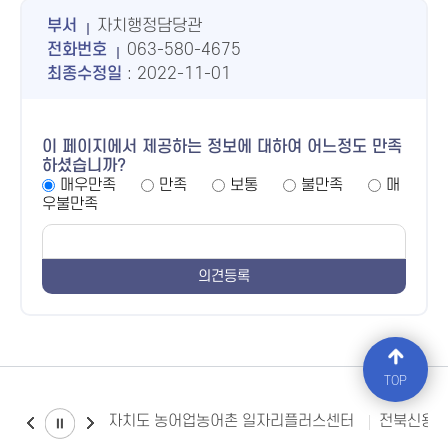
부서
자치행정담당관
전화번호
063-580-4675
최종수정일
: 2022-11-01
이 페이지에서 제공하는 정보에 대하여 어느정도 만족
하셨습니까?
매우만족
만족
보통
불만족
매
우불만족
TOP
전북특별자치도 농어업농어촌 일자리플러스센터
전북신용