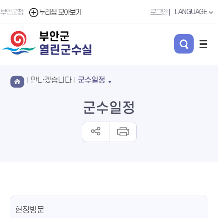
LANGUAGE
부안군청
누리집 모아보기
로그인
부안군
열린군수실
만나겠습니다
군수일정
군수일정
현장방문