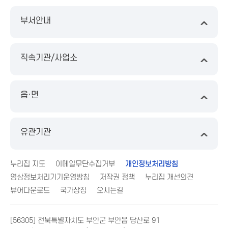
부서안내
직속기관/사업소
읍·면
유관기관
누리집 지도
이메일무단수집거부
개인정보처리방침
영상정보처리기기운영방침
저작권 정책
누리집 개선의견
뷰어다운로드
국가상징
오시는길
[56305] 전북특별자치도 부안군 부안읍 당산로 91