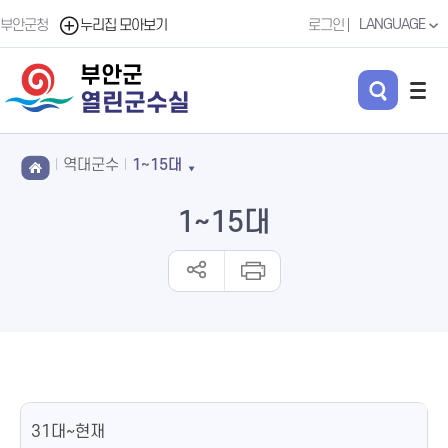
LANGUAGE
부안군청
누리집 모아보기
로그인
부안군
열린군수실
역대군수
1~15대
1~15대
31대~현재