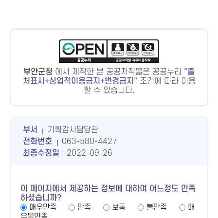
부안군청
에서 제작한 본 공공저작물은 공공누리
출
처표시+상업적이용금지+변경금지
조건에 따라 이용
할 수 있습니다.
부서
기획감사담당관
전화번호
063-580-4427
최종수정일
: 2022-09-26
이 페이지에서 제공하는 정보에 대하여 어느정도 만족
하셨습니까?
매우만족
만족
보통
불만족
매
우불만족