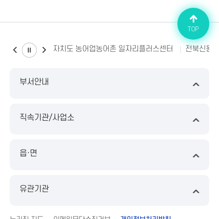
TOP
전북특별자치도 농어업농어촌 일자리플러스센터
전북신용
부서안내
직속기관/사업소
읍·면
유관기관