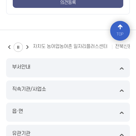
TOP
전북특별자치도 농어업농어촌 일자리플러스센터
전북신용
부서안내
직속기관/사업소
읍·면
유관기관