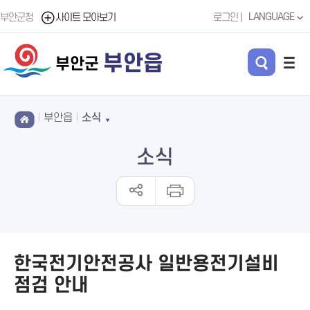
LANGUAGE
부안군청
사이트 모아보기
로그인
부안읍
부안군
부안읍
소식
소식
한국전기안전공사 일반용전기설비
점검 안내