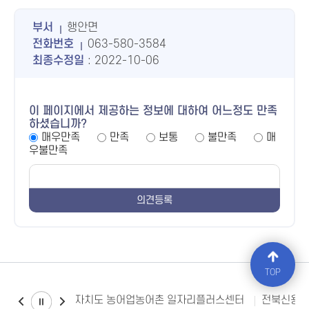
부서
행안면
전화번호
063-580-3584
최종수정일
: 2022-10-06
이 페이지에서 제공하는 정보에 대하여 어느정도 만족
하셨습니까?
매우만족
만족
보통
불만족
매
우불만족
TOP
전북특별자치도 농어업농어촌 일자리플러스센터
전북신용