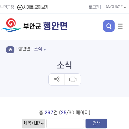
LANGUAGE
부안군청
사이트 모아보기
로그인
행안면
부안군
행안면
소식
소식
총
297
건 (
25
/30 페이지)