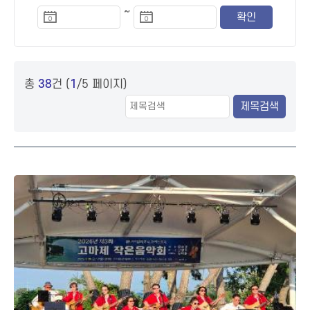
~
총
38
건 (
1
/5 페이지)