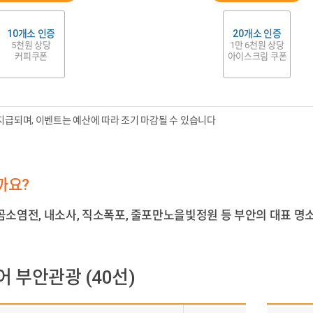
10개소 인증
20개소 인증
5천원 상당
1만 6천원 상당
커피쿠폰
아이스크림 쿠폰
 지급되며, 이벤트는 예산에 따라 조기 마감될 수 있습니다
까요?
소염전, 내소사, 직소폭포, 줄포만노을빛정원 등 부안의 대표 명
 부안관광 (40선)