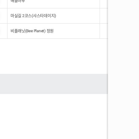
해뜰마루
1
마실길 2코스(샤스타데이지)
1
비플래닛(Bee Planet) 정원
1