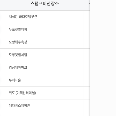
스탬프미션장소
포인트
채석강-바다호텔부근
1
두포갯벌체험
1
모항해수욕장
1
모항갯벌체험
1
영상테마파크
1
누에타운
1
위도 (여객선터미널)
1
메타버스체험관
1