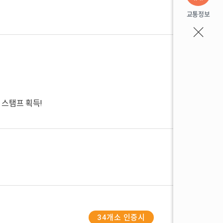
교통정보
 스탬프 획득!
34개소 인증시