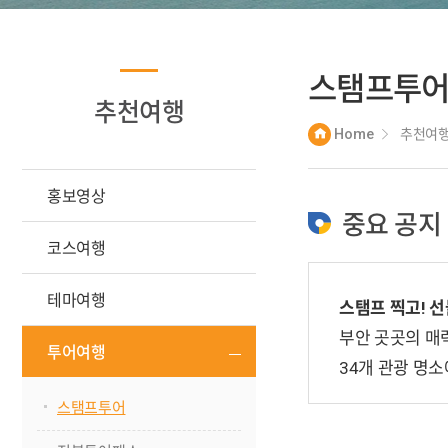
스탬프투
추천여행
Home
추천여
홍보영상
중요 공지
코스여행
테마여행
스탬프 찍고! 
부안 곳곳의 매
투어여행
34개 관광 명
스탬프투어