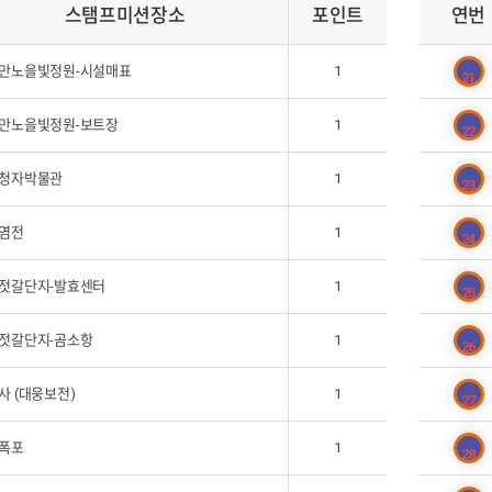
스탬프미션장소
포인트
연번
만노을빛정원-시설매표
1
21
만노을빛정원-보트장
1
22
청자박물관
1
23
염전
1
24
젓갈단지-발효센터
1
25
젓갈단지-곰소항
1
26
사 (대웅보전)
1
27
폭포
1
28