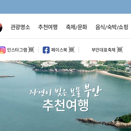
관광명소
추천여행
축제/문화
음식/숙박/쇼핑
인스타그램
페이스북
부안대표축제
대표 관광지
홍보영상
문화·체험시설
코스여행
테마여행
정원
홍보영상
사계절코스
문화여행
부안
마실길
해수욕장
영상촬영명소
반일코스
속살여행
자연이 빚은 보물
1일코스
체험여행
추천여행
2일코스
섬여행
드라이브 코스
새만금권역 여행