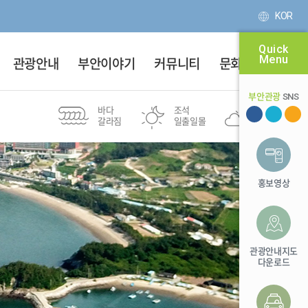
KOR
Quick
Menu
관광안내
부안이야기
커뮤니티
문화달력
부안관광
SNS
바다
조석
부안군
갈라짐
일출일몰
30℃
새만금권역
투어여행
변산8경
도보여행
스탬프투어
마실길
홍보영상
유네스코
위도
전북투어패스
등산
세계지질공원
바다 낚시 포인트
관광안내지도
다운로드