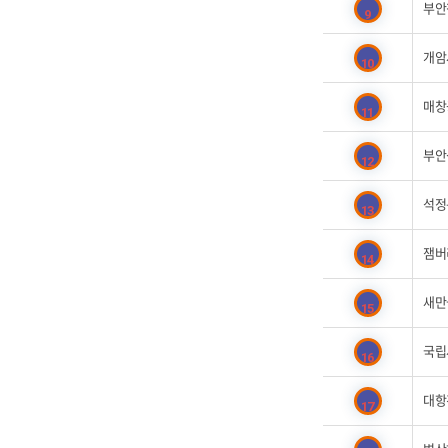
부안
9
개암
10
매창
11
부안
12
석정
13
잼버
14
새만
15
국립
16
대항
17