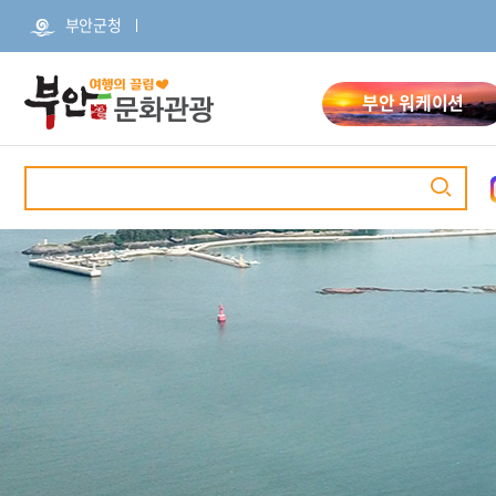
본
주
부안군청
문
메
바
뉴
로
바
가
로
부안 워케이션
기
가
기
검
색
관광명소
추천여행