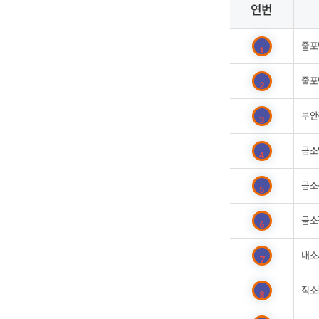
연번
줄포
1
줄포
2
부안
3
곰소
4
곰소
5
곰소
6
내소
7
직소
8