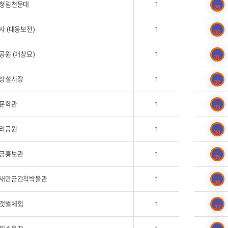
청림천문대
1
29
사 (대웅보전)
1
30
공원 (매창묘)
1
31
상설시장
1
32
문학관
1
33
리공원
1
34
금홍보관
1
35
새만금간척박물관
1
36
갯벌체험
1
37