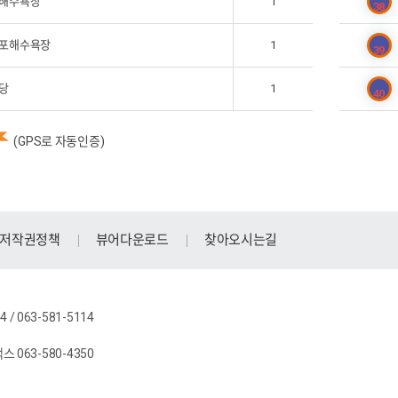
해수욕장
1
38
포해수욕장
1
39
당
1
40
(GPS로 자동인증)
저작권정책
뷰어다운로드
찾아오시는길
/ 063-581-5114
스 063-580-4350