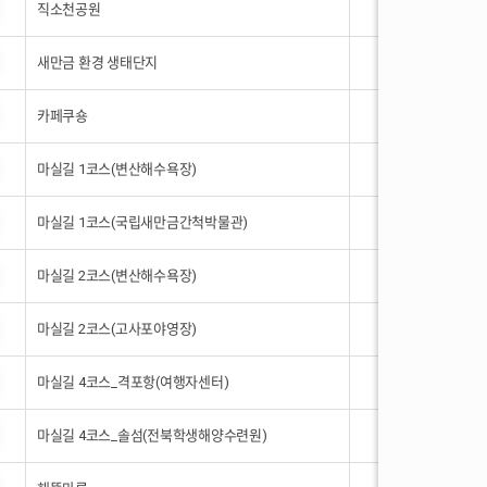
직소천공원
1
새만금 환경 생태단지
1
카페쿠숑
1
마실길 1코스(변산해수욕장)
1
마실길 1코스(국립새만금간척박물관)
1
마실길 2코스(변산해수욕장)
1
마실길 2코스(고사포야영장)
1
마실길 4코스_격포항(여행자센터)
1
마실길 4코스_솔섬(전북학생해양수련원)
1