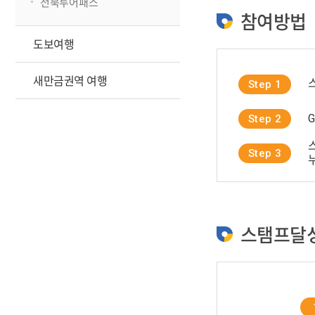
전북투어패스
참여방법
도보여행
새만금권역 여행
Step 1
Step 2
Step 3
스탬프달성