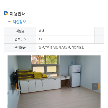
이용안내
객실정보
객실명
태양
면적(㎡)
숙
19
구비물품
침구, TV, 냉·난방기, 냉장고, 개인사물함