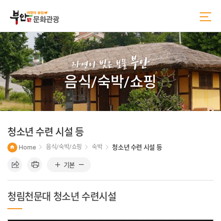
본
주
문
메
바
뉴
로
바
가
로
기
가
부안
기
자연이 빚은 보물
음식/숙박/쇼핑
청소년 수련 시설 등
Home
음식/숙박/쇼핑
숙박
청소년 수련 시설 등
기본
청림천문대 청소년 수련시설