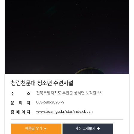
청림천문대 청소년 수련시설
전북특별자치도 부안군 상서면 노적길 25
주 소
063-580-3896~9
문 의 처
www.buan.go.kr/star/index.buan
홈 페 이 지
빠른길 찾기
사진 크게보기