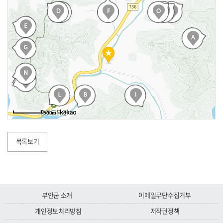
전북특별자치도 부안군 변산면 변산로 2100
새만금환경생태단지
F
전북특별자치도 부안군 하서면 불등길 58-85
고사포해수욕장
G
전북특별자치도 부안군 변산면 노루목길 8-8
누에타운
H
전북특별자치도 부안군 변산면 참뽕로 434-20
부안 줄포만 노을빛 정원
I
500m
전북특별자치도 부안군 줄포면 생태공원로 38
매창테마관(공원)
J
목록보기
전북특별자치도 부안군 부안읍 매창1길 25
부안영상테마파크
K
전북특별자치도 부안군 변산면 격포로 309-64
객실명
화성
면적(㎡)
숙
모항해수욕장
11
L
부안군 소개
이메일무단수집거부
전북특별자치도 부안군 변산면 모항길 23-1
구비물품
침구, TV, 냉·난방기, 냉장고, 개인사물함
개인정보처리방침
저작권정책
부안 역사문화관
M