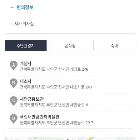
편의정보
자가 취사실
주변관광지
음식점
숙박
개암사
A
전북특별자치도 부안군 상서면 개암로 248
내소사
B
객실명
금성
전북특별자치도 부안군 진서면 내소사로 243
면적(㎡)
숙
12
새만금홍보관
C
전북특별자치도 부안군 변산면 새만금로 6
구비물품
침구, TV, 냉·난방기, 냉장고, 개인사물함
국립새만금간척박물관
D
전북특별자치도 부안군 변산면 새만금로 29-7
변산해수욕장
E