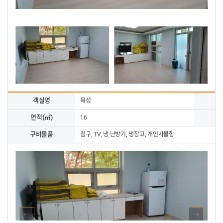
객실명
목성
면적(㎡)
숙
16
구비물품
침구, TV, 냉·난방기, 냉장고, 개인사물함