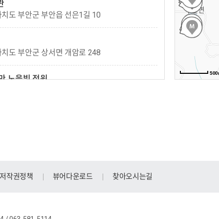
관
치도 부안군 부안읍 선은1길 10
치도 부안군 상서면 개암로 248
50
만 노을빛 정원
치도 부안군 줄포면 생태공원로 38
경생태단지
도 부안군 하서면 불등길 58-85
치도 부안군 진서면 내소사로 243
저작권정책
뷰어다운로드
찾아오시는길
보관
치도 부안군 변산면 새만금로 6