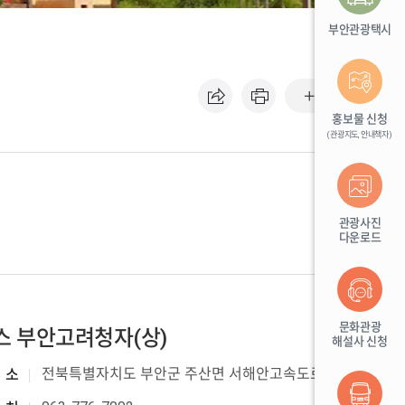
부안관광택시
기본
홍보물 신청
(관광지도, 안내책자)
관광사진
다운로드
문화관광
스 부안고려청자(상)
해설사 신청
전북특별자치도 부안군 주산면 서해안고속도로 106
소