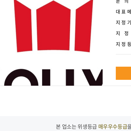
문 의
대 표 
지 정 
지 정
지 정 
본 업소는 위생등급
매우우수등급