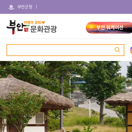
본
주
부안군청
문
메
바
뉴
로
바
가
로
부안 워케이션
기
가
기
검
색
관광명소
추천여행