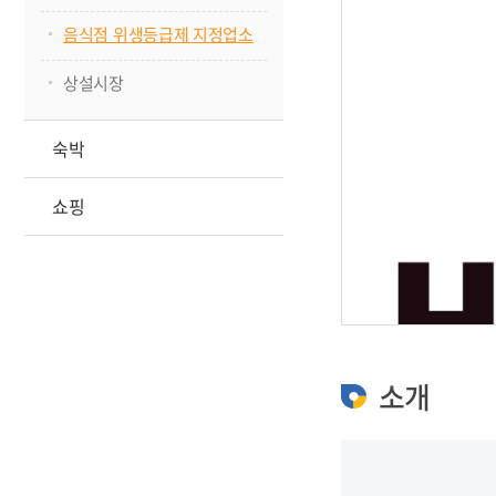
음식점 위생등급제 지정업소
상설시장
숙박
쇼핑
소개