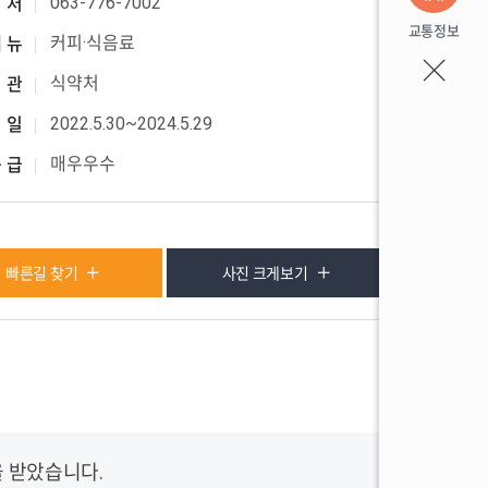
063-776-7002
 처
교통정보
커피·식음료
메 뉴
식약처
기 관
2022.5.30~2024.5.29
 일
매우우수
등 급
빠른길 찾기
사진 크게보기
을 받았습니다.