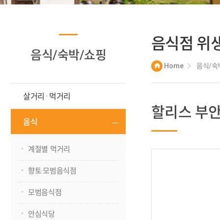
음식점 위
음식/숙박/쇼핑
Home
음식/숙
살거리 · 먹거리
할리스 부안
음식
계절별 먹거리
향토·모범음식점
모범음식점
안심식당