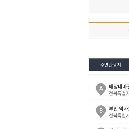
주변관광지
매창테마관
A
전북특별자
부안 역
B
전북특별자