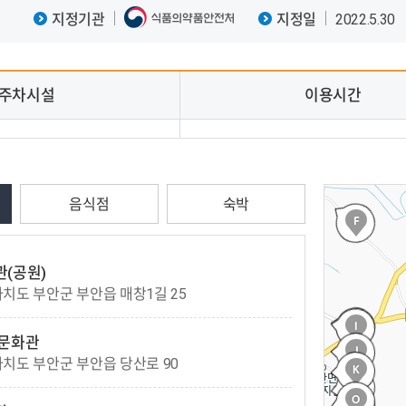
지정기관
지정일
2022.5.30
주차시설
이용시간
음식점
숙박
(공원)
치도 부안군 부안읍 매창1길 25
사문화관
치도 부안군 부안읍 당산로 90