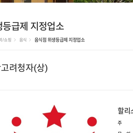
새만금 메타버스
체험관
국립새만금간척
생등급제 지정업소
박물관
박/쇼핑
음식
음식점 위생등급제 지정업소
고려청자(상)
할리
주 