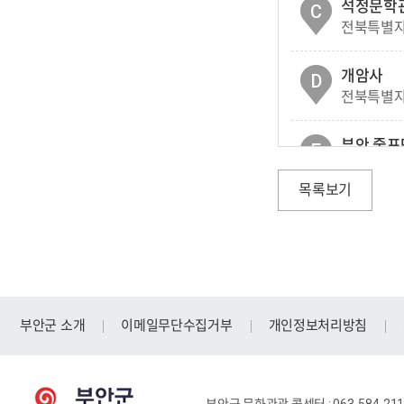
석정문학
C
전북특별자
개암사
D
전북특별자
부안 줄포
E
전북특별자
목록보기
새만금환
F
전북특별자치
내소사
G
전북특별자
부안군 소개
이메일무단수집거부
개인정보처리방침
새만금홍
H
전북특별자