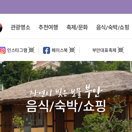
관광명소
추천여행
축제/문화
음식/숙박/쇼핑
인스타그램
페이스북
부안대표축제
대표 관광지
홍보영상
문화·체험시설
코스여행
테마여행
정원
홍보영상
사계절코스
문화여행
부안
마실길
해수욕장
영상촬영명소
반일코스
속살여행
자연이 빚은 보물
1일코스
체험여행
음식/숙박/쇼핑
2일코스
섬여행
드라이브 코스
새만금권역 여행