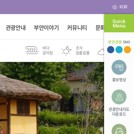
KOR
Quick
Menu
관광안내
부안이야기
커뮤니티
문화달력
부안관광
SNS
바다
조석
부안군
갈라짐
일출일몰
32℃
새만금권역
투어여행
변산8경
도보여행
스탬프투어
마실길
홍보영상
유네스코
위도
전북투어패스
등산
세계지질공원
바다 낚시 포인트
관광안내지도
다운로드